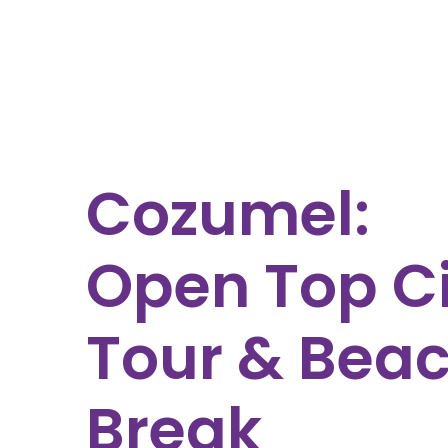
Cozumel:
Open Top Ci
Tour & Bea
Break